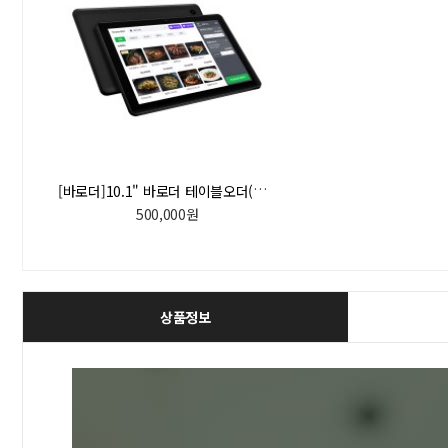
[
바로더]10.1" 바로더 테이블오더(일시불 구매)
500,000원
상품정보