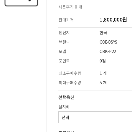
사용후기 0 개
1,800,000원
판매가격
원산지
한국
브랜드
COBOSYS
모델
CBK-P22
포인트
0점
최소구매수량
1 개
최대구매수량
5 개
선택옵션
설치비