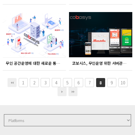
무인 공간운영에 대한 새로운 통합 솔루션을 제공하다, 코보시스 정재형 대표
코보시스, 무인운영 위한 서버관리 및 안정성 확보
1
2
3
4
5
6
7
9
10
8