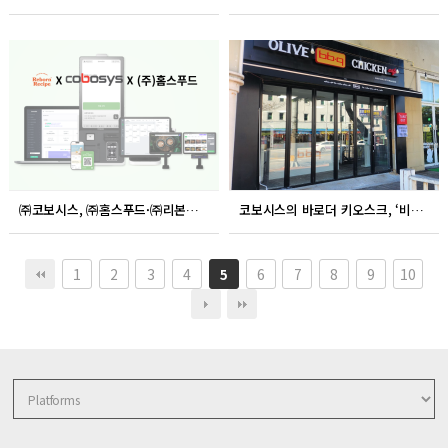
㈜코보시스, ㈜홈스푸드·㈜리본레시피와 프랜차이즈 고도화를 위한 업무협약 체결
코보시스의 바로더 키오스크, ‘비비큐 호텔마스타 대천점’에 도입
1
2
3
4
6
7
8
9
10
5