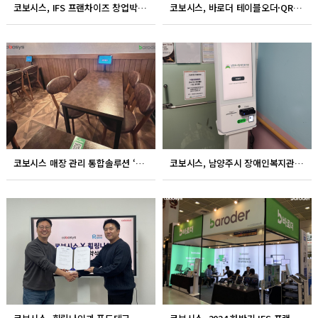
코보시스, IFS 프랜차이즈 창업박람회서 통합 매장 관리 솔루션 '바로더’ 체험존 운영
코보시스, 바로더 테이블오더·QR오더로 스마트상점 기술보급사업 3년 연속 선정
코보시스 매장 관리 통합솔루션 ‘바로더’, 쏘맥산 본점에 공급
코보시스, 남양주시 장애인복지관 식권 키오스크 설치 ''사회적가치 창출 기여"