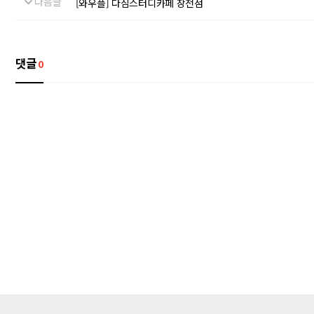
다음글
[와우플] 다짐스터디카페 장전점
댓글
0