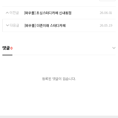
이전글
26.06.01
[와우플] 초심스터디카페 신내동점
다음글
26.05.19
[와우플] 더존미래 스터디카페
댓글
0
등록된 댓글이 없습니다.