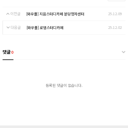
이전글
25.12.09
[와우플] 지음스터디카페 분당정자센터
다음글
25.12.02
[와우플] 로뎀스터디카페
댓글
0
등록된 댓글이 없습니다.