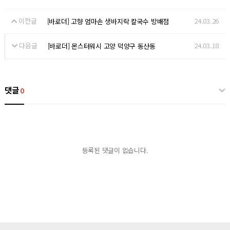
이전글
24.03.26
[바로더] 고향 엄마손 생바지락 칼국수 방배점
다음글
24.03.18
[바로더] 몬스터워시 고양 덕양구 동산동
댓글
0
등록된 댓글이 없습니다.