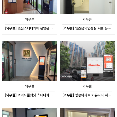
와우플
와우플
[와우플] 초심스터디카페 온양온천점
[와우플] 잇츠음악연습실 서울 등촌동
와우플
와우플
[와우플] 와이드플랫닛 스터디카페 안산 초지점
[와우플] 쌍용아파트 커뮤니티 서울 가락동