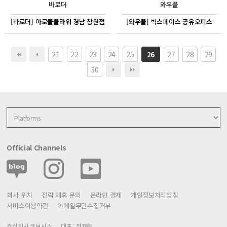
바로더
와우플
[바로더] 아로뜰플라워 경남 창원점
[와우플] 빅스페이스 공유오피스
21
22
23
24
25
27
28
29
26
30
Official Channels
회사 위치
전략 제휴 문의
온라인 결제
개인정보처리방침
서비스이용약관
이메일무단수집거부
주식회사 코보시스
대표 : 정재형