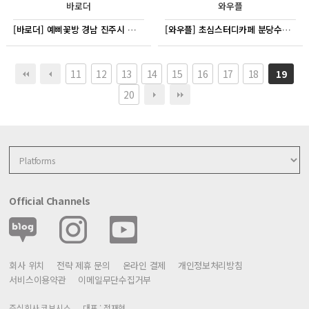
바로더
와우플
[바로더] 예삐꽃방 경남 진주시 가좌동
[와우플] 초심스터디카페 분당수내역점
11
12
13
14
15
16
17
18
19
20
Official Channels
회사 위치
전략 제휴 문의
온라인 결제
개인정보처리방침
서비스이용약관
이메일무단수집거부
주식회사 코보시스
대표 : 정재형