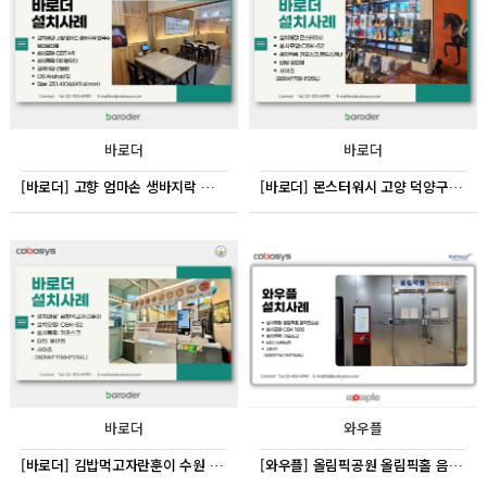
바로더
바로더
[바로더] 고향 엄마손 생바지락 칼국수 울산삼산점
[바로더] 몬스터워시 고양 덕양구 동산동
바로더
와우플
[바로더] 김밥먹고자란훈이 수원 팔달구 인계동
[와우플] 올림픽공원 올림픽홀 음악연습실