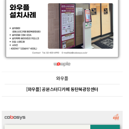
와우플
[와우플] 공본스터디카페 동탄북광장센터