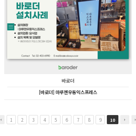
바로더
[바로더] 마루젠우동익스프레스
1
2
3
4
5
6
7
8
9
10