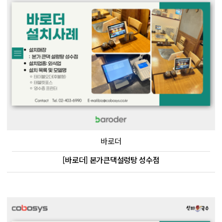
바로더
[바로더] 본가큰댁설렁탕 성수점