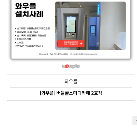
와우플
[와우플] 버들골스터디카페 2호점
다음
맨끝