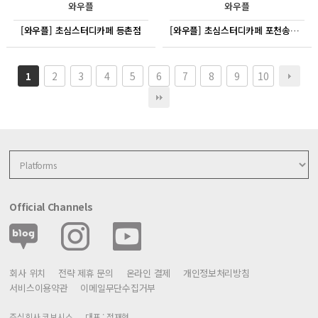
와우플
와우플
[와우플] 초심스터디카페 등촌점
[와우플] 초심스터디카페 포천송우점
2
3
4
5
6
7
8
9
10
1
Official Channels
회사 위치
전략 제휴 문의
온라인 결제
개인정보처리방침
서비스이용약관
이메일무단수집거부
주식회사 코보시스
대표 : 정재형