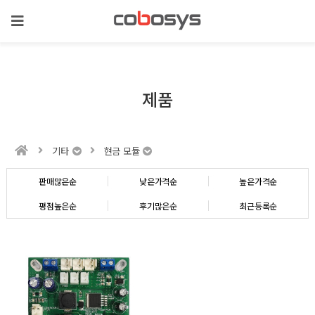
제품
기타
현금 모듈
판매많은순
낮은가격순
높은가격순
평점높은순
후기많은순
최근등록순