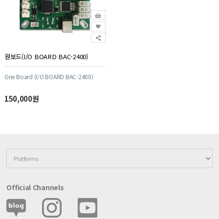
원보드(I/O BOARD BAC-2400)
One Board (I/O BOARD BAC-2400)
150,000원
Official Channels