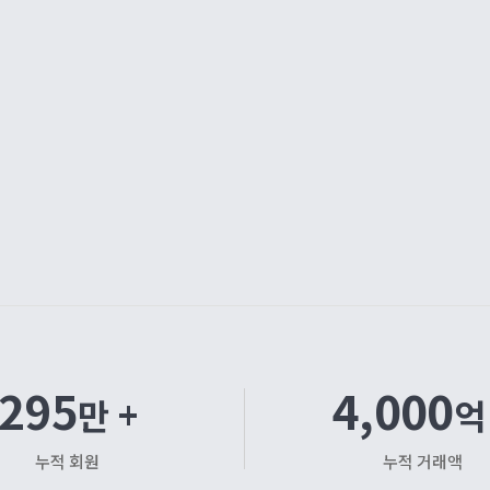
295
4,000
만 +
억
누적 회원
누적 거래액