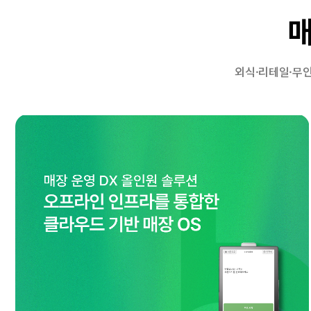
매
외식·리테일·무인