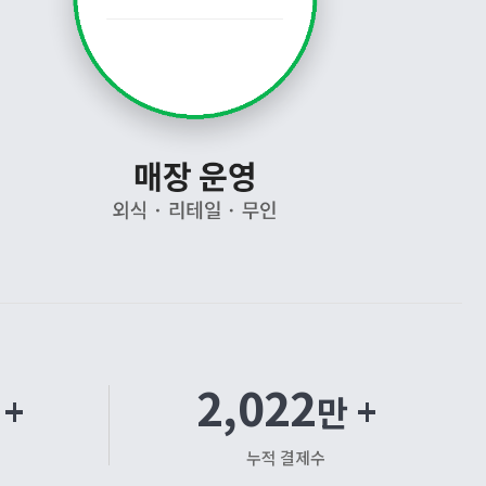
2,022
 +
만 +
누적 결제수