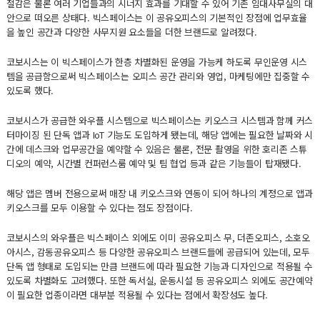
절감은 물론 여러 기업들과의 시너지 효과를 기대할 수 있어 기존 임대사무실의 대
안으로 떠오른 상태다. 빅스페이스는 이 공유오피스의 기본적인 장점에 업무효율
을 높인 공간과 다양한 사무지원 요소들을 더한 브랜드로 알려졌다.
코보시스는 이 빅스페이스가 한층 차별화된 운영을 가능케 하도록 무인운영 시스
템을 공급함으로써 빅스페이스는 오피스 공간 관리와 영업, 마케팅에만 집중할 수
있도록 했다.
코보시스가 공급한 와우플 시스템으로 빅스페이스는 키오스크 시스템과 함께 커스
터마이징 된 단독 앱과 IoT 기능도 도입하게 됐는데, 해당 앱에는 필요한 날짜와 시
간에 데스크와 업무공간을 예약할 수 있음은 물론, 전문 촬영을 위한 호리존 스튜
디오의 예약, 시간별 컨퍼런스룸 예약 및 팀 협업 등과 같은 기능들이 탑재됐다.
해당 앱은 멤버 전용으로써 매장 내 키오스크와 연동이 되어 하나의 계정으로 앱과
키오스크를 모두 이용할 수 있다는 점도 장점이다.
코보시스의 와우플은 빅스페이스 외에도 이미 공유오피스 무, 더존오피스, 소호오
아시스, 감동공유오피스 등 다양한 공유오피스 브랜드들에 공급되어 있는데, 모두
단독 앱 형태로 도입되는 만큼 브랜드에 따라 필요한 기능과 디자인으로 적용될 수
있도록 차별화도 고려했다. 또한 독서실, 운동시설 등 공유오피스 외에도 공간예약
이 필요한 업종이라면 대부분 적용될 수 있다는 점에서 확장성도 높다.