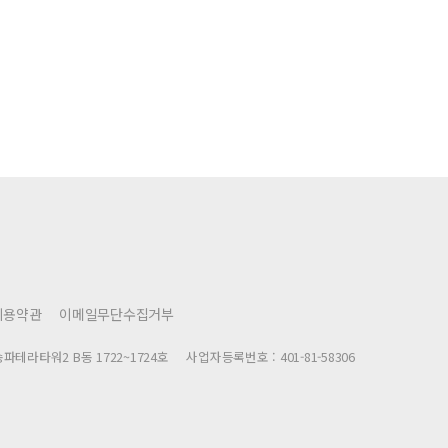
이용약관
이메일무단수집거부
파테라타워2 B동 1722~1724호
사업자등록번호 : 401-81-58306