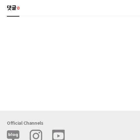
댓글
0
Official Channels