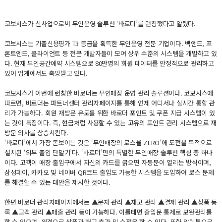
코보시스가 신사업으로써 무인운영 솔루션 ‘바로더’를 런칭했다고 알렸다.
코보시스는 기출신용평가 T3 등급을 획득한 무인운영 전문 기업이다. 백엔드, 프
론트엔드, 클라이언트 등 전문 개발자들이 모여 상위 수준의 시스템을 개발하고 있
다. 현재 무인공간예약 시스템으로 80만명의 회원 데이터를 안정적으로 관리하고
있어 업계에서도 촉망받고 있다.
코보시스가 이번에 런칭한 바로더는 무인매장 운영 관리 솔루션이다. 코보시스에
따르면, 바로더는 파트너센터 관리자페이지를 통해 언제 어디서나 실시간 통합 관
리가 가능하다. 회원 재방문 유도를 위한 바로더 포인트 및 쿠폰 지급 시스템이 있
는 것이 특징이다. 즉, 현금처럼 사용할 수 있는 고유의 포인트 관리 시스템으로 재
방문 의사를 상승시킨다.
‘바로더’에서 가장 돋보이는 것은 ‘무인매장의 로스율 ZERO’에 도전을 목적으로
설치된 ‘외부 출입 단말기’다. ‘바로더’만의 특별한 무인매장 솔루션 핵심 중 하나
이다. 고객이 매장 출입구에서 자신의 카드를 긁으면 자동문이 열리는 방식이며,
삼성페이, 카카오 및 네이버 QR코드 출입도 가능한 시스템을 도입하여 로스 문제
를 해결할 수 있는 대안을 제시한 것이다.
한편 바로더 관리자페이지에서는 ▲문자 관리 ▲재고 관리 ▲결제 관리 ▲상품 등
록 ▲고객 관리 ▲매출 관리 등이 가능하다. 이를테면 출입문 통제로 보완관리를
할 수 있으며, 원격으로 상품과 재고 추가 및 수정을 할 수 있다. 또한 알림톡으로