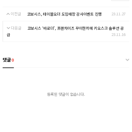
이전글
23.11.27
코보시스, 테이블오더 도입매장 감사이벤트 진행
다음글
코보시스 ‘바로더’, 프랜차이즈 꾸이한끼에 키오스크 솔루션 공
23.11.16
급
댓글
0
등록된 댓글이 없습니다.