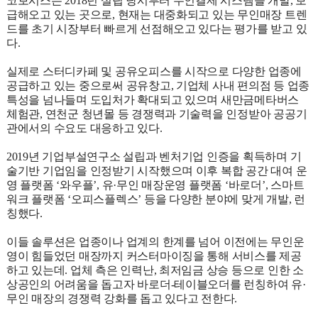
코보시스는 2018년 설립 당시부터 무인결제 시스템을 개발, 보
급해오고 있는 곳으로, 현재는 대중화되고 있는 무인매장 트렌
드를 초기 시장부터 빠르게 선점해오고 있다는 평가를 받고 있
다.
실제로 스터디카페 및 공유오피스를 시작으로 다양한 업종에
공급하고 있는 중으로써 공유창고, 기업체 사내 편의점 등 업종
특성을 넘나들며 도입처가 확대되고 있으며 새만금메타버스
체험관, 연천군 청년몰 등 경쟁력과 기술력을 인정받아 공공기
관에서의 수요도 대응하고 있다.
2019년 기업부설연구소 설립과 벤처기업 인증을 획득하며 기
술기반 기업임을 인정받기 시작했으며 이후 복합 공간 대여 운
영 플랫폼 ‘와우플’, 유·무인 매장운영 플랫폼 ‘바로더’, 스마트
워크 플랫폼 ‘오피스플렉스’ 등을 다양한 분야에 맞게 개발, 런
칭했다.
이들 솔루션은 업종이나 업계의 한계를 넘어 이전에는 무인운
영이 힘들었던 매장까지 커스터마이징을 통해 서비스를 제공
하고 있는데. 업체 측은 인력난, 최저임금 상승 등으로 인한 소
상공인의 어려움을 돕고자 바로더-테이블오더를 런칭하여 유·
무인 매장의 경쟁력 강화를 돕고 있다고 전한다.