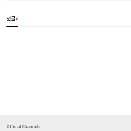
댓글
0
Official Channels