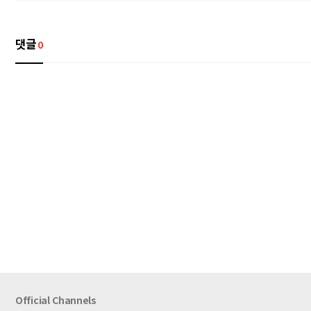
댓글
0
Official Channels