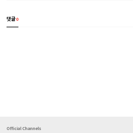
댓글
0
Official Channels