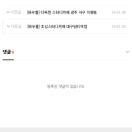
이전글
24.01.08
[와우플] 더독한 스터디카페 광주 서구 치평동
다음글
24.01.02
[와우플] 초심스터디카페 대구담티역점
댓글
0
등록된 댓글이 없습니다.