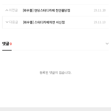
이전글
23.11.20
[와우플] 앤딩스터디카페 천안불당점
다음글
23.11.13
[와우플] 스터디카페자연 서신점
댓글
0
등록된 댓글이 없습니다.