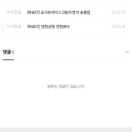
이전글
23.11.07
[바로더] 요거트아이스크림의정석 공릉점
다음글
23.10.31
[바로더] 연천군청 연천큐브
댓글
0
등록된 댓글이 없습니다.