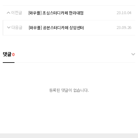
이전글
23.10.04
[와우플] 초심스터디카페 한라대점
다음글
23.09.26
[와우플] 공본스터디카페 상암센터
댓글
0
등록된 댓글이 없습니다.