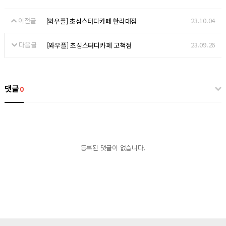
이전글
23.10.04
[와우플] 초심스터디카페 한라대점
다음글
23.09.26
[와우플] 초심스터디카페 고척점
댓글
0
등록된 댓글이 없습니다.