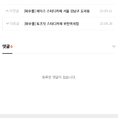
이전글
23.09.11
[와우플] 에이스 스터디카페 서울 강남구 도곡동
다음글
23.08.28
[와우플] 토즈밋 스터디카페 부천역곡점
댓글
0
등록된 댓글이 없습니다.