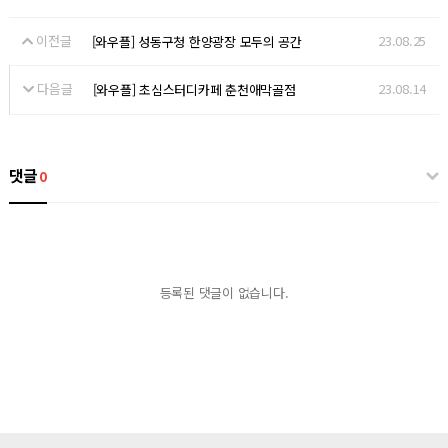
이전글
23.08.25
[와우플] 성동구청 한양광장 모두의 공간
다음글
23.08.14
[와우플] 초심스터디카페 춘천애막골점
댓글
0
등록된 댓글이 없습니다.