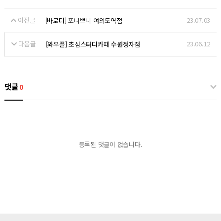
이전글
23.07.03
[바로더] 포니쁘니 여의도역점
다음글
23.06.12
[와우플] 초심스터디카페 수원정자점
댓글
0
등록된 댓글이 없습니다.