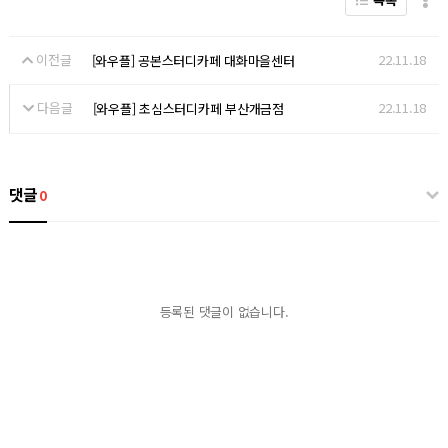
이전글
22.11.18
[와우플] 공본스터디카페 대화마을센터
다음글
22.11.18
[와우플] 초심스터디카페 부산개금점
댓글
0
등록된 댓글이 없습니다.