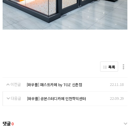
목록
이전글
22.11.18
[와우플] 패스트카페 by TOZ 신촌점
다음글
22.09.29
[와우플] 공본스터디카페 인천학익센터
댓글
0