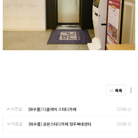
목록
이전글
22.08.12
[와우플] 디클레어 스터디카페
다음글
22.08.12
[와우플] 공본스터디카페 청주복대센터