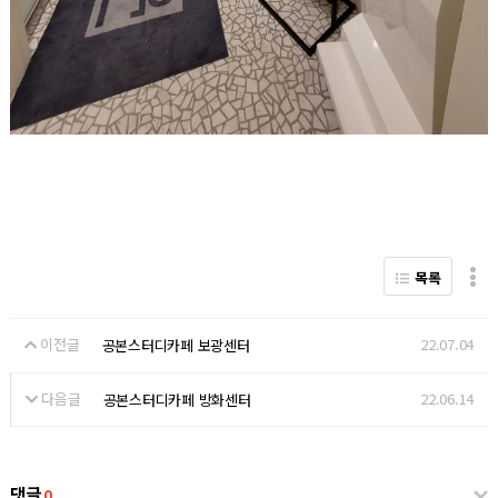
목록
이전글
22.07.04
공본스터디카페 보광센터
다음글
22.06.14
공본스터디카페 방화센터
댓글
0