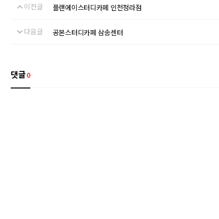
이전글
플랜에이스터디카페 인천청라점
다음글
공본스터디카페 삼송센터
댓글
0