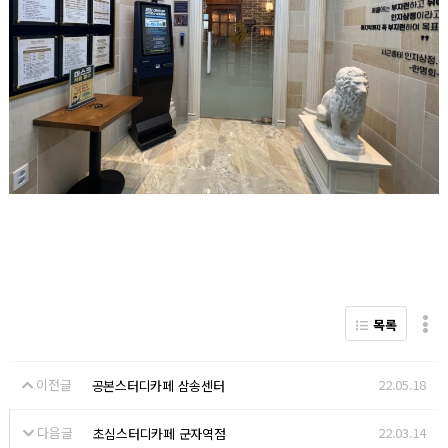
목록
이전글
22.05.18
공본스터디카페 삼송센터
다음글
22.03.14
초심스터디카페 군자역점