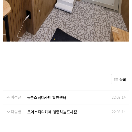
목록
이전글
22.03.14
공본스터디카페 합천센터
다음글
22.03.14
조아스터디카페 영종하늘도시점