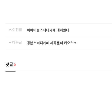
이전글
비에이블스터디카페 대치센터
다음글
공본스터디카페 세곡센터 키오스크
댓글
0