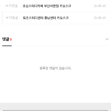
이전글
21.06.10
초심스터디카페 부산서면점 키오스크
다음글
21.06.10
토즈스터디센터 풍납센터 키오스크
댓글
0
등록된 댓글이 없습니다.