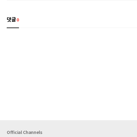
댓글
0
Official Channels