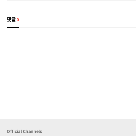
댓글
0
Official Channels