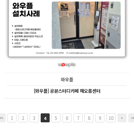
와우플
[와우플] 공본스터디카페 해오름센터
1
2
3
5
6
7
8
9
10
4