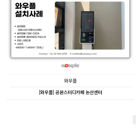
와우플
[와우플] 공본스터디카페 논산센터
다음
맨끝