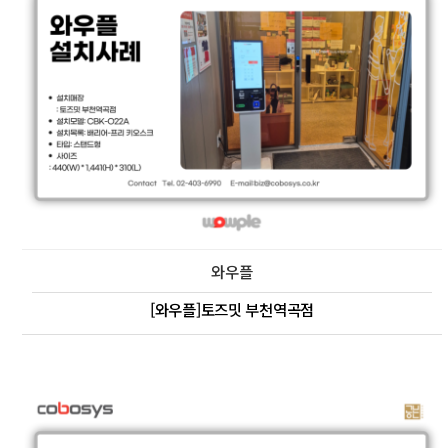
와우플
[와우플]토즈밋 부천역곡점