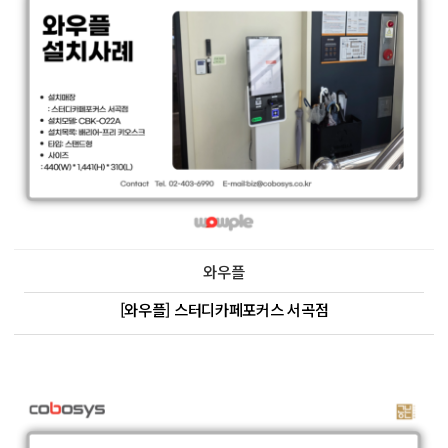
와우플
[와우플] 스터디카페포커스 서곡점