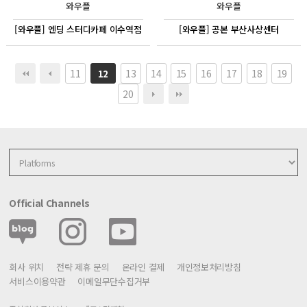
와우플
와우플
[와우플] 엔딩 스터디카페 이수역점
[와우플] 공본 부산사상센터
11
13
14
15
16
17
18
19
12
20
Official Channels
회사 위치
전략 제휴 문의
온라인 결제
개인정보처리방침
서비스이용약관
이메일무단수집거부