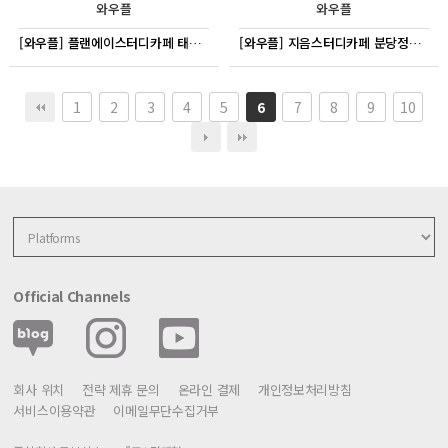
와우플
와우플
[와우플] 플랜에이스터디카페 태전센터
[와우플] 지음스터디카페 분당정자센터
1
2
3
4
5
7
8
9
10
6
Official Channels
회사 위치
전략 제휴 문의
온라인 결제
개인정보처리방침
서비스이용약관
이메일무단수집거부