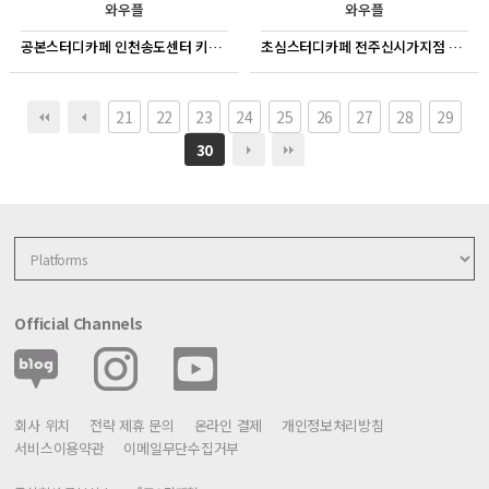
와우플
와우플
공본스터디카페 인천송도센터 키오스크
초심스터디카페 전주신시가지점 키오스크
21
22
23
24
25
26
27
28
29
30
Official Channels
회사 위치
전략 제휴 문의
온라인 결제
개인정보처리방침
서비스이용약관
이메일무단수집거부