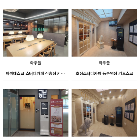
와우플
와우플
마이데스크 스터디카페 신흥점 키오스크
초심스터디카페 등촌역점 키오스크