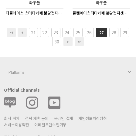
와우플
와우플
디플레이스 스터디카페 분당정자점 키오스크
플랜에이스터디카페 분당정자센터 키오스크
21
22
23
24
25
26
28
29
27
30
Official Channels
회사 위치
전략 제휴 문의
온라인 결제
개인정보처리방침
서비스이용약관
이메일무단수집거부