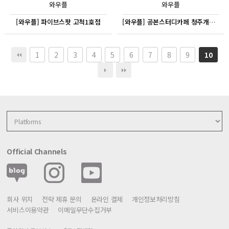
와우플
와우플
[와우플] 파이브스팟 고척1호점
[와우플] 공본스터디카페 청주개신센터
1
2
3
4
5
6
7
8
9
10
Official Channels
회사 위치
전략 제휴 문의
온라인 결제
개인정보처리방침
서비스이용약관
이메일무단수집거부