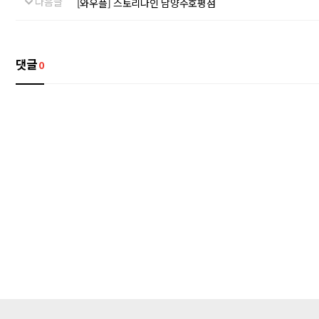
다음글
[와우플] 스토리나인 남양주호평점
댓글
0