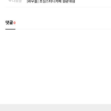
다음글
[와우플] 초심스터디카페 원광대점
댓글
0