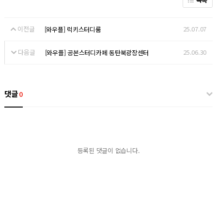
이전글
25.07.07
[와우플] 럭키스터디룸
다음글
25.06.30
[와우플] 공본스터디카페 동탄북광장센터
댓글
0
등록된 댓글이 없습니다.