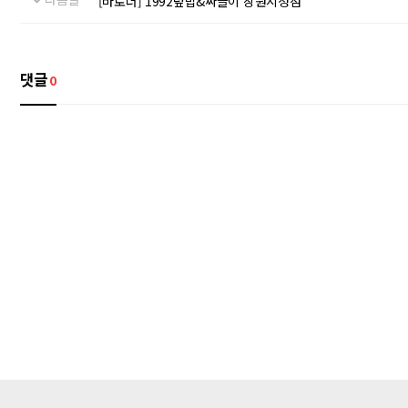
[바로더] 1992덮밥&짜글이 창원시청점
댓글
0