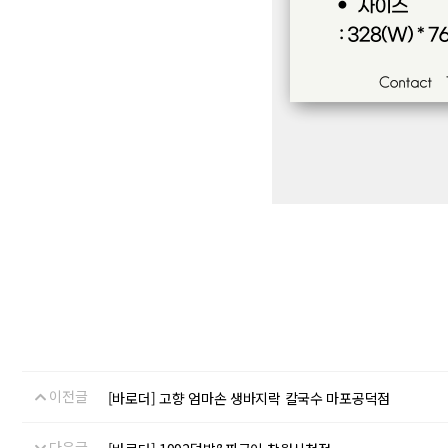
이전글
[바로더] 고향 엄마손 생바지락 칼국수 마포공덕점
다음글